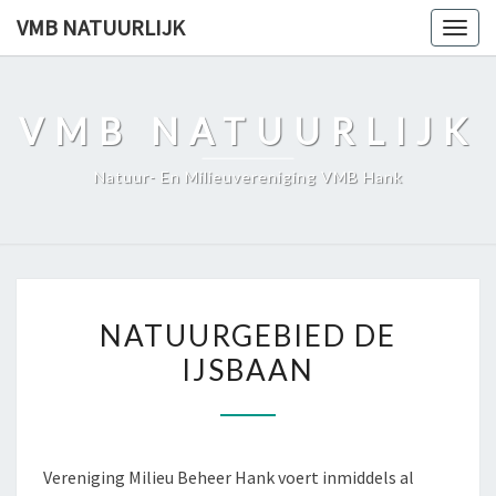
Skip
VMB NATUURLIJK
Togg
to
navig
content
VMB NATUURLIJK
Natuur- En Milieuvereniging VMB Hank
NATUURGEBIED
NATUURGEBIED DE
DE
IJSBAAN
IJSBAAN
Vereniging Milieu Beheer Hank voert inmiddels al