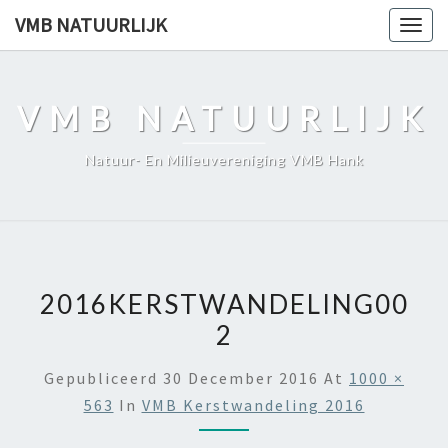
Skip
VMB NATUURLIJK
Togg
to
navig
content
VMB NATUURLIJK
Natuur- En Milieuvereniging VMB Hank
2016KERSTWANDELING00
2
Gepubliceerd
30 December 2016
At
1000 ×
563
In
VMB Kerstwandeling 2016