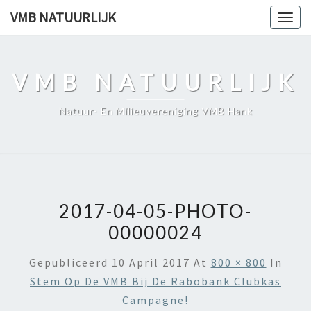
Skip
VMB NATUURLIJK
Togg
to
navig
content
VMB NATUURLIJK
Natuur- En Milieuvereniging VMB Hank
2017-04-05-PHOTO-
00000024
Gepubliceerd
10 April 2017
At
800 × 800
In
Stem Op De VMB Bij De Rabobank Clubkas
Campagne!