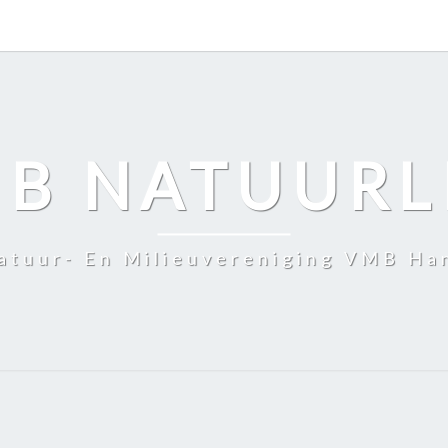
B NATUURL
atuur- En Milieuvereniging VMB Ha