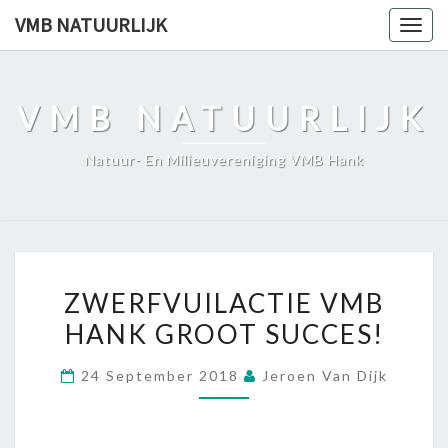
Skip
VMB NATUURLIJK
Togg
to
navig
content
VMB NATUURLIJK
Natuur- En Milieuvereniging VMB Hank
ZWERFVUILACTIE
ZWERFVUILACTIE VMB
VMB
HANK GROOT SUCCES!
HANK
GROOT
24 September 2018
Jeroen Van Dijk
SUCCES!