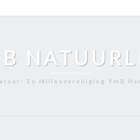
B NATUURL
atuur- En Milieuvereniging VMB Ha