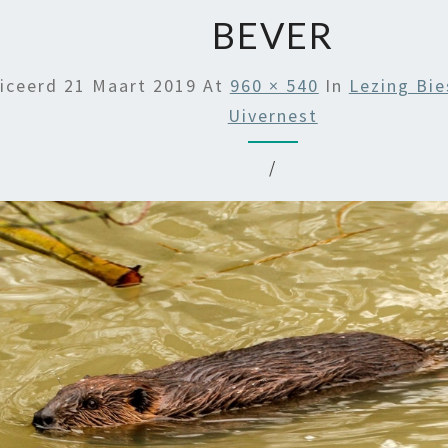
BEVER
liceerd
21 Maart 2019
At
960 × 540
In
Lezing Bi
Uivernest
/