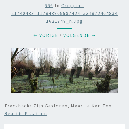
666
In
Cropped-
21740433_117843805587424_534872404834
1621749_n.jpg
← VORIGE
/
VOLGENDE →
Trackbacks Zijn Gesloten, Maar Je Kan Een
Reactie Plaatsen
.