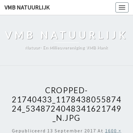
Skip
VMB NATUURLIJK
Togg
to
navig
content
VMB NATUURLIJK
Natuur- En Milieuvereniging VMB Hank
CROPPED-
21740433_1178438055874
24_5348724048341621749
_N.JPG
Gepubliceerd
13 September 2017
At
1600 ×