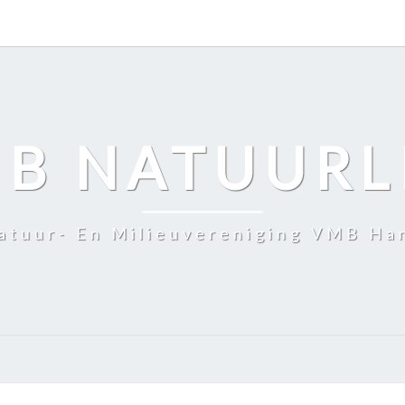
B NATUURL
atuur- En Milieuvereniging VMB Ha